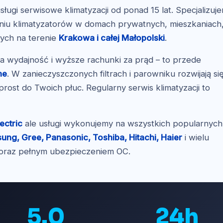
ługi serwisowe klimatyzacji od ponad 15 lat. Specjalizuj
ianiu klimatyzatorów w domach prywatnych, mieszkaniach
wych na terenie
Krakowa i całej Małopolski
.
za wydajność i wyższe rachunki za prąd – to przede
ne
. W zanieczyszczonych filtrach i parowniku rozwijają si
wprost do Twoich płuc. Regularny serwis klimatyzacji to
ectric
ale usługi wykonujemy na wszystkich popularnych
sung, Gree, Panasonic, Toshiba, Hitachi, Haier
i wielu
 oraz pełnym ubezpieczeniem OC.
5.0
24h