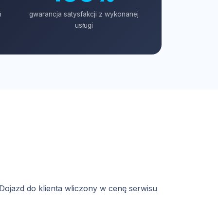
ń
gwarancja satysfakcji z wykonanej
usługi
Dojazd do klienta wliczony w cenę serwisu